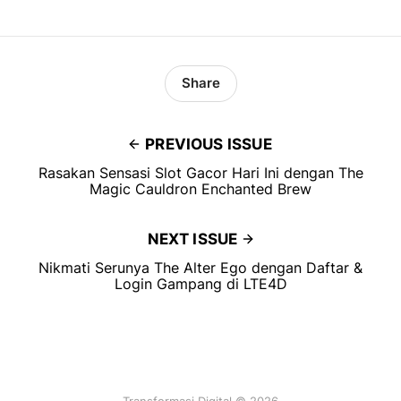
Share
PREVIOUS ISSUE
Rasakan Sensasi Slot Gacor Hari Ini dengan The
Magic Cauldron Enchanted Brew
NEXT ISSUE
Nikmati Serunya The Alter Ego dengan Daftar &
Login Gampang di LTE4D