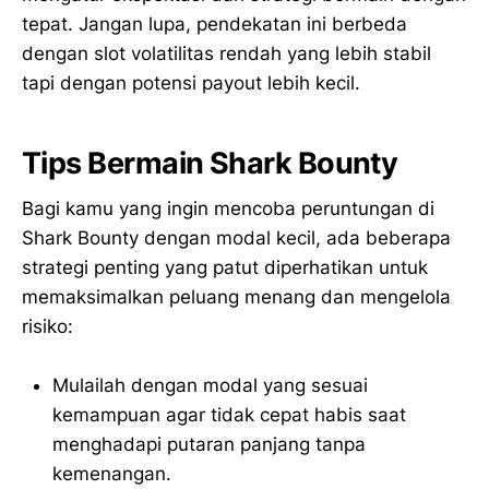
tepat. Jangan lupa, pendekatan ini berbeda
dengan slot volatilitas rendah yang lebih stabil
tapi dengan potensi payout lebih kecil.
Tips Bermain Shark Bounty
Bagi kamu yang ingin mencoba peruntungan di
Shark Bounty dengan modal kecil, ada beberapa
strategi penting yang patut diperhatikan untuk
memaksimalkan peluang menang dan mengelola
risiko:
Mulailah dengan modal yang sesuai
kemampuan agar tidak cepat habis saat
menghadapi putaran panjang tanpa
kemenangan.