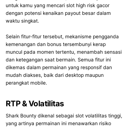
untuk kamu yang mencari slot high risk gacor
dengan potensi kenaikan payout besar dalam
waktu singkat.
Selain fitur-fitur tersebut, mekanisme pengganda
kemenangan dan bonus tersembunyi kerap
muncul pada momen tertentu, menambah sensasi
dan ketegangan saat bermain. Semua fitur ini
dikemas dalam permainan yang responsif dan
mudah diakses, baik dari desktop maupun
perangkat mobile.
RTP & Volatilitas
Shark Bounty dikenal sebagai slot volatilitas tinggi,
yang artinya permainan ini menawarkan risiko