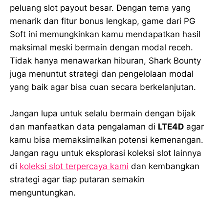
peluang slot payout besar. Dengan tema yang
menarik dan fitur bonus lengkap, game dari PG
Soft ini memungkinkan kamu mendapatkan hasil
maksimal meski bermain dengan modal receh.
Tidak hanya menawarkan hiburan, Shark Bounty
juga menuntut strategi dan pengelolaan modal
yang baik agar bisa cuan secara berkelanjutan.
Jangan lupa untuk selalu bermain dengan bijak
dan manfaatkan data pengalaman di
LTE4D
agar
kamu bisa memaksimalkan potensi kemenangan.
Jangan ragu untuk eksplorasi koleksi slot lainnya
di
koleksi slot terpercaya kami
dan kembangkan
strategi agar tiap putaran semakin
menguntungkan.