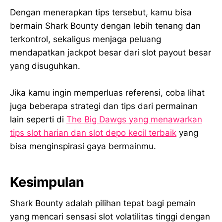
Dengan menerapkan tips tersebut, kamu bisa
bermain Shark Bounty dengan lebih tenang dan
terkontrol, sekaligus menjaga peluang
mendapatkan jackpot besar dari slot payout besar
yang disuguhkan.
Jika kamu ingin memperluas referensi, coba lihat
juga beberapa strategi dan tips dari permainan
lain seperti di
The Big Dawgs yang menawarkan
tips slot harian dan slot depo kecil terbaik
yang
bisa menginspirasi gaya bermainmu.
Kesimpulan
Shark Bounty adalah pilihan tepat bagi pemain
yang mencari sensasi slot volatilitas tinggi dengan