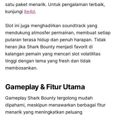
satu paket menarik. Untuk pengalaman terbaik,
kunjungi
lte4d
.
Slot ini juga menghadirkan soundtrack yang
mendukung atmosfer permainan, membuat setiap
putaran terasa hidup dan penuh harapan. Tidak
heran jika Shark Bounty menjadi favorit di
kalangan pemain yang mencari slot volatilitas
tinggi dengan tema yang fresh dan tidak
membosankan.
Gameplay & Fitur Utama
Gameplay Shark Bounty tergolong mudah
dipahami, meskipun menawarkan berbagai fitur
menarik yang meningkatkan peluang