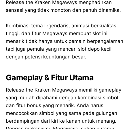
Release the Kraken Megaways menghadirkan
sensasi yang tidak monoton dan penuh dinamika.
Kombinasi tema legendaris, animasi berkualitas
tinggi, dan fitur Megaways membuat slot ini
menarik tidak hanya untuk pemain berpengalaman
tapi juga pemula yang mencari slot depo kecil
dengan potensi keuntungan besar.
Gameplay & Fitur Utama
Release the Kraken Megaways memiliki gameplay
yang mudah dipahami dengan kombinasi simbol
dan fitur bonus yang menarik. Anda harus
mencocokkan simbol yang sama pada gulungan
berdampingan dari kiri ke kanan untuk menang.
Dengan mekanisme Megaways, setiap putaran