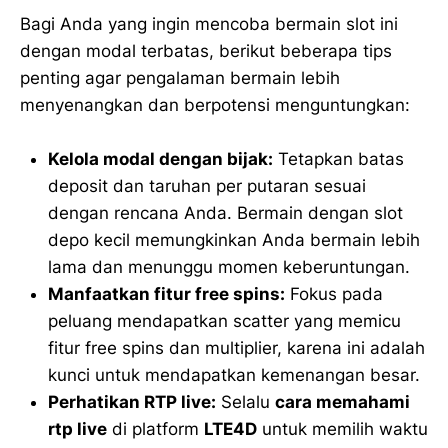
Bagi Anda yang ingin mencoba bermain slot ini
dengan modal terbatas, berikut beberapa tips
penting agar pengalaman bermain lebih
menyenangkan dan berpotensi menguntungkan:
Kelola modal dengan bijak:
Tetapkan batas
deposit dan taruhan per putaran sesuai
dengan rencana Anda. Bermain dengan slot
depo kecil memungkinkan Anda bermain lebih
lama dan menunggu momen keberuntungan.
Manfaatkan fitur free spins:
Fokus pada
peluang mendapatkan scatter yang memicu
fitur free spins dan multiplier, karena ini adalah
kunci untuk mendapatkan kemenangan besar.
Perhatikan RTP live:
Selalu
cara memahami
rtp live
di platform
LTE4D
untuk memilih waktu