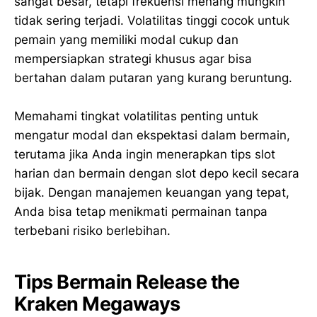
sangat besar, tetapi frekuensi menang mungkin
tidak sering terjadi. Volatilitas tinggi cocok untuk
pemain yang memiliki modal cukup dan
mempersiapkan strategi khusus agar bisa
bertahan dalam putaran yang kurang beruntung.
Memahami tingkat volatilitas penting untuk
mengatur modal dan ekspektasi dalam bermain,
terutama jika Anda ingin menerapkan tips slot
harian dan bermain dengan slot depo kecil secara
bijak. Dengan manajemen keuangan yang tepat,
Anda bisa tetap menikmati permainan tanpa
terbebani risiko berlebihan.
Tips Bermain Release the
Kraken Megaways