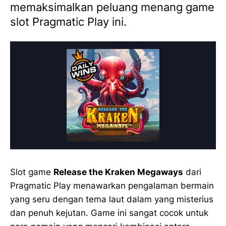
memaksimalkan peluang menang game
slot Pragmatic Play ini.
Slot game
Release the Kraken Megaways
dari
Pragmatic Play menawarkan pengalaman bermain
yang seru dengan tema laut dalam yang misterius
dan penuh kejutan. Game ini sangat cocok untuk