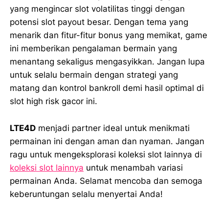
yang mengincar slot volatilitas tinggi dengan
potensi slot payout besar. Dengan tema yang
menarik dan fitur-fitur bonus yang memikat, game
ini memberikan pengalaman bermain yang
menantang sekaligus mengasyikkan. Jangan lupa
untuk selalu bermain dengan strategi yang
matang dan kontrol bankroll demi hasil optimal di
slot high risk gacor ini.
LTE4D
menjadi partner ideal untuk menikmati
permainan ini dengan aman dan nyaman. Jangan
ragu untuk mengeksplorasi koleksi slot lainnya di
koleksi slot lainnya
untuk menambah variasi
permainan Anda. Selamat mencoba dan semoga
keberuntungan selalu menyertai Anda!