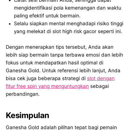
Catat sesi bermain Anda, sehingga dapat
mengidentifikasi pola kemenangan dan waktu
paling efektif untuk bermain.
Selalu siapkan mental menghadapi risiko tinggi
yang melekat di slot high risk gacor seperti ini.
Dengan menerapkan tips tersebut, Anda akan
lebih siap bermain tanpa terbawa emosi dan lebih
fokus untuk mendapatkan hasil optimal di
Ganesha Gold. Untuk referensi lebih lanjut, Anda
bisa cek juga beberapa strategi di
slot dengan
fitur free spin yang menguntungkan
sebagai
perbandingan.
Kesimpulan
Ganesha Gold adalah pilihan tepat bagi pemain