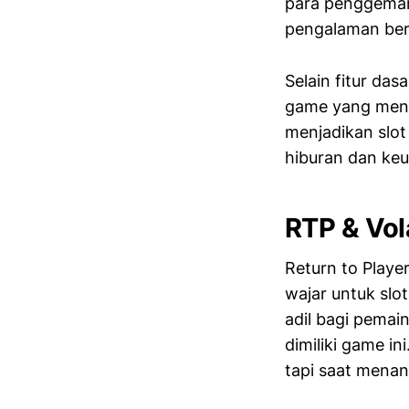
para penggemar 
pengalaman ber
Selain fitur da
game yang mena
menjadikan slot
hiburan dan ke
RTP & Vola
Return to Playe
wajar untuk slo
adil bagi pemain
dimiliki game ini
tapi saat menan