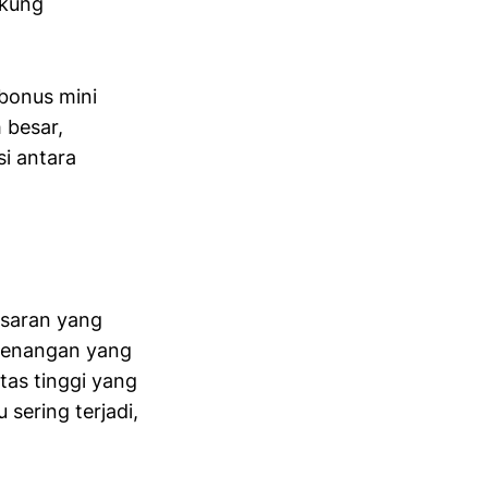
ukung
 bonus mini
 besar,
si antara
isaran yang
emenangan yang
tas tinggi yang
u sering terjadi,