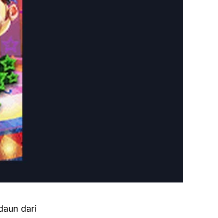
daun dari