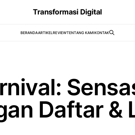
Transformasi Digital
BERANDA
ARTIKEL
REVIEW
TENTANG KAMI
KONTAK
nival: Sensas
an Daftar & 