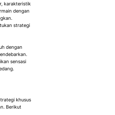
 karakteristik
bermain dengan
ngkan.
tukan strategi
nuh dengan
mendebarkan.
rikan sensasi
sedang.
strategi khusus
n. Berikut