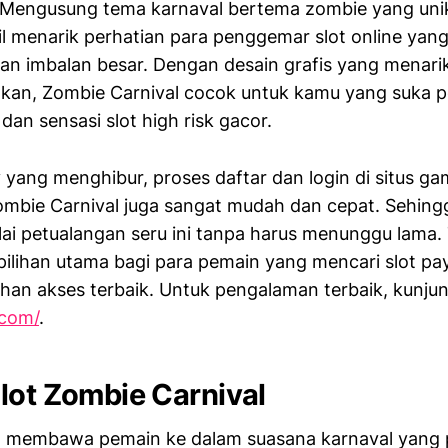
. Mengusung tema karnaval bertema zombie yang unik
il menarik perhatian para penggemar slot online yan
n imbalan besar. Dengan desain grafis yang menari
an, Zombie Carnival cocok untuk kamu yang suka p
i dan sensasi slot high risk gacor.
 yang menghibur, proses daftar dan login di situs g
mbie Carnival juga sangat mudah dan cepat. Sehing
i petualangan seru ini tanpa harus menunggu lama. 
ilihan utama bagi para pemain yang mencari slot pa
an akses terbaik. Untuk pengalaman terbaik, kunjun
.com/
.
lot Zombie Carnival
l membawa pemain ke dalam suasana karnaval yang