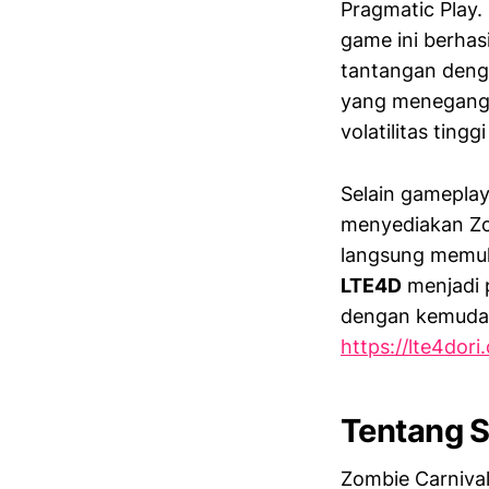
Pragmatic Play
game ini berhas
tantangan denga
yang menegangk
volatilitas tingg
Selain gameplay
menyediakan Zo
langsung memula
LTE4D
menjadi p
dengan kemudah
https://lte4dori
Tentang S
Zombie Carniva