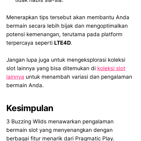
tidak habis sia-sia.
Menerapkan tips tersebut akan membantu Anda
bermain secara lebih bijak dan mengoptimalkan
potensi kemenangan, terutama pada platform
terpercaya seperti
LTE4D
.
Jangan lupa juga untuk mengeksplorasi koleksi
slot lainnya yang bisa ditemukan di
koleksi slot
lainnya
untuk menambah variasi dan pengalaman
bermain Anda.
Kesimpulan
3 Buzzing Wilds menawarkan pengalaman
bermain slot yang menyenangkan dengan
berbagai fitur menarik dari Pragmatic Play.