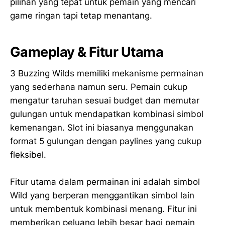
pilihan yang tepat untuk pemain yang mencari
game ringan tapi tetap menantang.
Gameplay & Fitur Utama
3 Buzzing Wilds memiliki mekanisme permainan
yang sederhana namun seru. Pemain cukup
mengatur taruhan sesuai budget dan memutar
gulungan untuk mendapatkan kombinasi simbol
kemenangan. Slot ini biasanya menggunakan
format 5 gulungan dengan paylines yang cukup
fleksibel.
Fitur utama dalam permainan ini adalah simbol
Wild yang berperan menggantikan simbol lain
untuk membentuk kombinasi menang. Fitur ini
memberikan peluang lebih besar bagi pemain