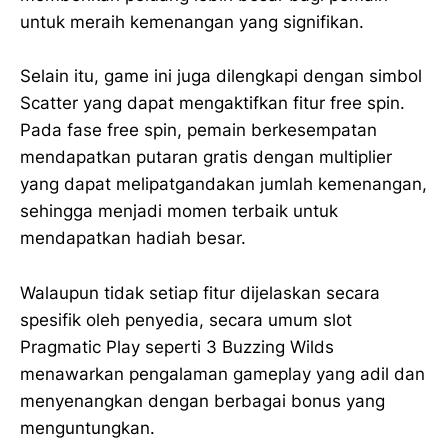
untuk meraih kemenangan yang signifikan.
Selain itu, game ini juga dilengkapi dengan simbol
Scatter yang dapat mengaktifkan fitur free spin.
Pada fase free spin, pemain berkesempatan
mendapatkan putaran gratis dengan multiplier
yang dapat melipatgandakan jumlah kemenangan,
sehingga menjadi momen terbaik untuk
mendapatkan hadiah besar.
Walaupun tidak setiap fitur dijelaskan secara
spesifik oleh penyedia, secara umum slot
Pragmatic Play seperti 3 Buzzing Wilds
menawarkan pengalaman gameplay yang adil dan
menyenangkan dengan berbagai bonus yang
menguntungkan.