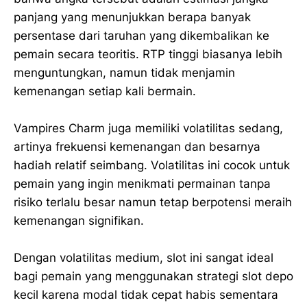
panjang yang menunjukkan berapa banyak
persentase dari taruhan yang dikembalikan ke
pemain secara teoritis. RTP tinggi biasanya lebih
menguntungkan, namun tidak menjamin
kemenangan setiap kali bermain.
Vampires Charm juga memiliki volatilitas sedang,
artinya frekuensi kemenangan dan besarnya
hadiah relatif seimbang. Volatilitas ini cocok untuk
pemain yang ingin menikmati permainan tanpa
risiko terlalu besar namun tetap berpotensi meraih
kemenangan signifikan.
Dengan volatilitas medium, slot ini sangat ideal
bagi pemain yang menggunakan strategi slot depo
kecil karena modal tidak cepat habis sementara