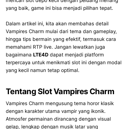
mencari slot depo kecil dengan peluang menang
yang baik, game ini bisa menjadi pilihan tepat.
Dalam artikel ini, kita akan membahas detail
Vampires Charm mulai dari tema dan gameplay,
hingga tips bermain yang efektif, termasuk cara
memahami RTP live. Jangan lewatkan juga
bagaimana
LTE4D
dapat menjadi platform
terpercaya untuk menikmati slot ini dengan modal
yang kecil namun tetap optimal.
Tentang Slot Vampires Charm
Vampires Charm mengusung tema horor klasik
dengan karakter utama vampir yang ikonik.
Atmosfer permainan dirancang dengan visual
gelap, lengkap dengan musik latar yang