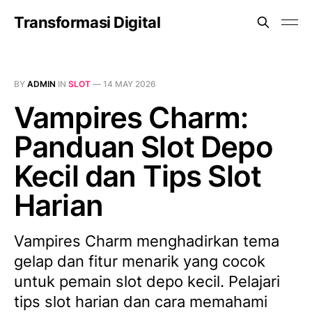
Transformasi Digital
BY
ADMIN
IN
SLOT
—
14 MAY 2026
Vampires Charm:
Panduan Slot Depo
Kecil dan Tips Slot
Harian
Vampires Charm menghadirkan tema
gelap dan fitur menarik yang cocok
untuk pemain slot depo kecil. Pelajari
tips slot harian dan cara memahami