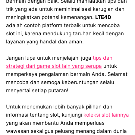
bermain dengan baik. Selalu manfaatkan tips dan
trik yang ada untuk meminimalisasi kerugian dan
meningkatkan potensi kemenangan.
LTE4D
adalah contoh platform terbaik untuk mencoba
slot ini, karena mendukung taruhan kecil dengan
layanan yang handal dan aman.
Jangan lupa untuk menjelajahi juga
tips dan
strategi dari game slot lain yang serupa
untuk
memperkaya pengalaman bermain Anda. Selamat
mencoba dan semoga keberuntungan selalu
menyertai setiap putaran!
Untuk menemukan lebih banyak pilihan dan
informasi tentang slot, kunjungi
koleksi slot lainnya
yang akan membantu Anda memperluas
wawasan sekaligus peluang menang dalam dunia