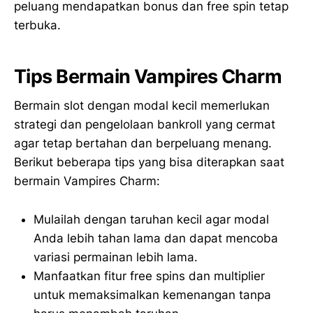
peluang mendapatkan bonus dan free spin tetap
terbuka.
Tips Bermain Vampires Charm
Bermain slot dengan modal kecil memerlukan
strategi dan pengelolaan bankroll yang cermat
agar tetap bertahan dan berpeluang menang.
Berikut beberapa tips yang bisa diterapkan saat
bermain Vampires Charm:
Mulailah dengan taruhan kecil agar modal
Anda lebih tahan lama dan dapat mencoba
variasi permainan lebih lama.
Manfaatkan fitur free spins dan multiplier
untuk memaksimalkan kemenangan tanpa