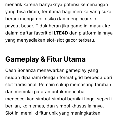
menarik karena banyaknya potensi kemenangan
yang bisa diraih, terutama bagi mereka yang suka
berani mengambil risiko dan mengincar slot
payout besar. Tidak heran jika game ini masuk ke
dalam daftar favorit di
LTE4D
dan platform lainnya
yang menyediakan slot-slot gacor terbaru.
Gameplay & Fitur Utama
Cash Bonanza menawarkan gameplay yang
mudah dipahami dengan format grid berbeda dari
slot tradisional. Pemain cukup memasang taruhan
dan memulai putaran untuk mencoba
mencocokkan simbol-simbol bernilai tinggi seperti
berlian, koin emas, dan simbol khusus lainnya.
Slot ini memiliki fitur unik yang meningkatkan