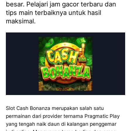
besar. Pelajari jam gacor terbaru dan
tips main terbaiknya untuk hasil
maksimal.
Slot Cash Bonanza merupakan salah satu
permainan dari provider ternama Pragmatic Play
yang tengah naik daun di kalangan penggemar