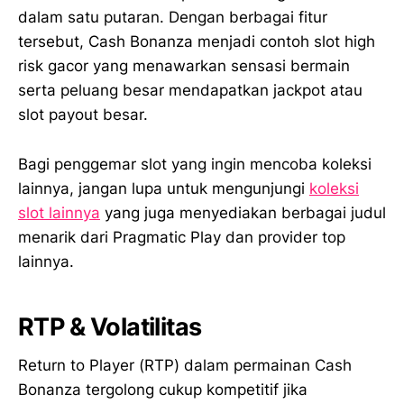
dalam satu putaran. Dengan berbagai fitur
tersebut, Cash Bonanza menjadi contoh slot high
risk gacor yang menawarkan sensasi bermain
serta peluang besar mendapatkan jackpot atau
slot payout besar.
Bagi penggemar slot yang ingin mencoba koleksi
lainnya, jangan lupa untuk mengunjungi
koleksi
slot lainnya
yang juga menyediakan berbagai judul
menarik dari Pragmatic Play dan provider top
lainnya.
RTP & Volatilitas
Return to Player (RTP) dalam permainan Cash
Bonanza tergolong cukup kompetitif jika