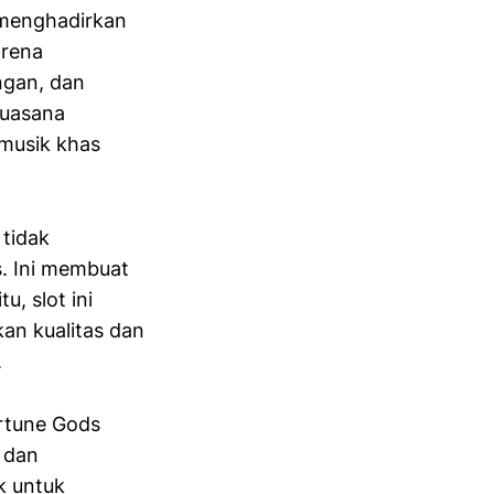
 menghadirkan
arena
ngan, dan
Suasana
 musik khas
tidak
s. Ini membuat
, slot ini
an kualitas dan
.
ortune Gods
 dan
k untuk