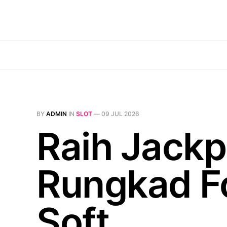
BY
ADMIN
IN
SLOT
—
09 JUL 2026
Raih Jackp
Rungkad F
Soft