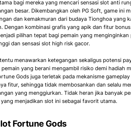
rutama bagi mereka yang mencari sensasi slot anti r
ngan besar. Dikembangkan oleh PG Soft, game ini 
ngan dan kemakmuran dari budaya Tionghoa yang k
Dengan kombinasi grafis yang apik dan fitur bonus
enjadi pilihan tepat bagi pemain yang menginginka
tinggi dan sensasi slot high risk gacor.
i tentu menawarkan ketegangan sekaligus potensi pa
 pemain yang berani mengambil risiko demi hadiah m
Fortune Gods juga terletak pada mekanisme gamepla
aya fitur, sehingga tidak membosankan dan selalu m
ngan yang menggiurkan. Tidak heran jika banyak pe
yang menjadikan slot ini sebagai favorit utama.
lot Fortune Gods