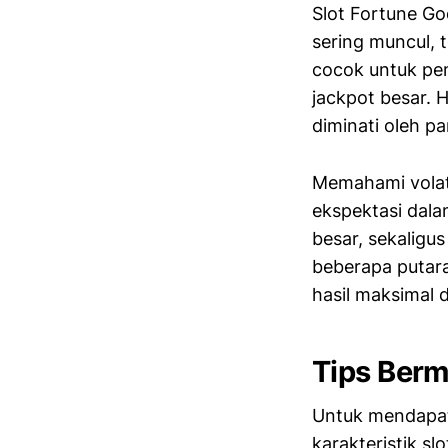
Slot Fortune God
sering muncul, t
cocok untuk pe
jackpot besar. H
diminati oleh pa
Memahami volati
ekspektasi dala
besar, sekalig
beberapa putar
hasil maksimal da
Tips Berm
Untuk mendapatk
karakteristik sl