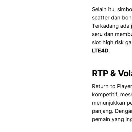
Selain itu, sim
scatter dan bo
Terkadang ada j
seru dan membuk
slot high risk g
LTE4D
.
RTP & Vola
Return to Playe
kompetitif, mes
menunjukkan pe
panjang. Dengan
pemain yang in