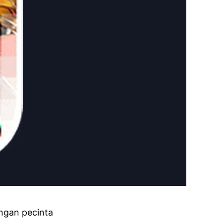
ngan pecinta