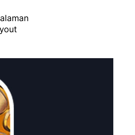
galaman
yout