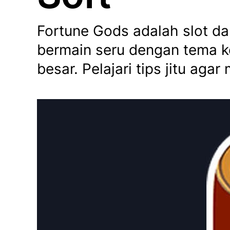
Fortune Gods adalah slot d
bermain seru dengan tema k
besar. Pelajari tips jitu agar 