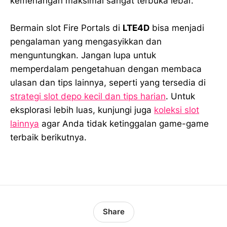
kemenangan maksimal sangat terbuka lebar.
Bermain slot Fire Portals di
LTE4D
bisa menjadi
pengalaman yang mengasyikkan dan
menguntungkan. Jangan lupa untuk
memperdalam pengetahuan dengan membaca
ulasan dan tips lainnya, seperti yang tersedia di
strategi slot depo kecil dan tips harian
. Untuk
eksplorasi lebih luas, kunjungi juga
koleksi slot
lainnya
agar Anda tidak ketinggalan game-game
terbaik berikutnya.
Share