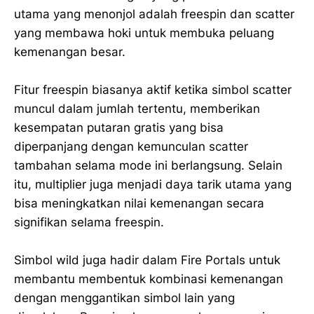
utama yang menonjol adalah freespin dan scatter
yang membawa hoki untuk membuka peluang
kemenangan besar.
Fitur freespin biasanya aktif ketika simbol scatter
muncul dalam jumlah tertentu, memberikan
kesempatan putaran gratis yang bisa
diperpanjang dengan kemunculan scatter
tambahan selama mode ini berlangsung. Selain
itu, multiplier juga menjadi daya tarik utama yang
bisa meningkatkan nilai kemenangan secara
signifikan selama freespin.
Simbol wild juga hadir dalam Fire Portals untuk
membantu membentuk kombinasi kemenangan
dengan menggantikan simbol lain yang