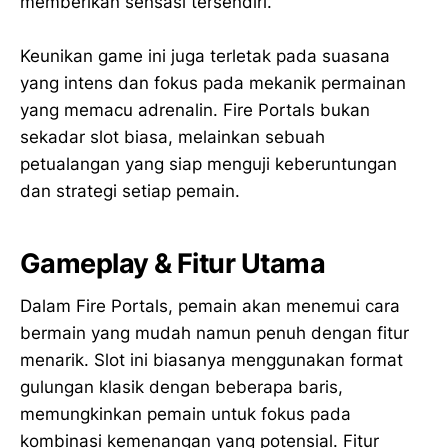
memberikan sensasi tersendiri.
Keunikan game ini juga terletak pada suasana
yang intens dan fokus pada mekanik permainan
yang memacu adrenalin. Fire Portals bukan
sekadar slot biasa, melainkan sebuah
petualangan yang siap menguji keberuntungan
dan strategi setiap pemain.
Gameplay & Fitur Utama
Dalam Fire Portals, pemain akan menemui cara
bermain yang mudah namun penuh dengan fitur
menarik. Slot ini biasanya menggunakan format
gulungan klasik dengan beberapa baris,
memungkinkan pemain untuk fokus pada
kombinasi kemenangan yang potensial. Fitur