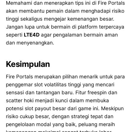
Memahami dan menerapkan tips ini di Fire Portals
akan membantu pemain dalam menghadapi risiko
tinggi sekaligus mengejar kemenangan besar.
Jangan lupa untuk bermain di platform terpercaya
seperti
LTE4D
agar pengalaman bermain aman
dan menyenangkan.
Kesimpulan
Fire Portals merupakan pilihan menarik untuk para
penggemar slot volatilitas tinggi yang mencari
sensasi dan tantangan baru. Fitur freespin dan
scatter hoki menjadi kunci dalam membuka
potensi slot payout besar dari game ini. Meskipun
risiko cukup besar, dengan strategi tepat dan
pengelolaan modal yang baik, peluang meraih