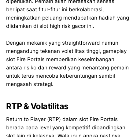
diperlukan. Pemain akan merasakan sensasi
berlipat saat fitur-fitur ini berkolaborasi,
meningkatkan peluang mendapatkan hadiah yang
diidamkan di slot high risk gacor ini.
Dengan mekanik yang straightforward namun
mengandung tekanan volatilitas tinggi, gameplay
slot Fire Portals memberikan keseimbangan
antara risiko dan reward yang menantang pemain
untuk terus mencoba keberuntungan sambil
mengasah strategi.
RTP & Volatilitas
Return to Player (RTP) dalam slot Fire Portals
berada pada level yang kompetitif dibandingkan
slot lain di kelasnya. Walaupun angka pastinya