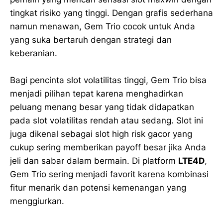
tingkat risiko yang tinggi. Dengan grafis sederhana
namun menawan, Gem Trio cocok untuk Anda
yang suka bertaruh dengan strategi dan
keberanian.
Bagi pencinta slot volatilitas tinggi, Gem Trio bisa
menjadi pilihan tepat karena menghadirkan
peluang menang besar yang tidak didapatkan
pada slot volatilitas rendah atau sedang. Slot ini
juga dikenal sebagai slot high risk gacor yang
cukup sering memberikan payoff besar jika Anda
jeli dan sabar dalam bermain. Di platform
LTE4D
,
Gem Trio sering menjadi favorit karena kombinasi
fitur menarik dan potensi kemenangan yang
menggiurkan.