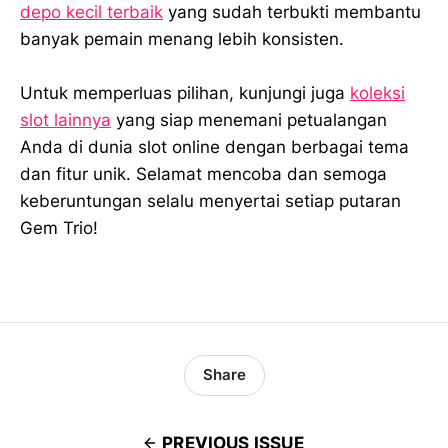
depo kecil terbaik
yang sudah terbukti membantu
banyak pemain menang lebih konsisten.
Untuk memperluas pilihan, kunjungi juga
koleksi
slot lainnya
yang siap menemani petualangan
Anda di dunia slot online dengan berbagai tema
dan fitur unik. Selamat mencoba dan semoga
keberuntungan selalu menyertai setiap putaran
Gem Trio!
Share
PREVIOUS ISSUE