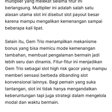
multiplier yang melekat selama fitur ini
berlangsung. Multiplier ini adalah salah satu
alasan utama slot ini disebut slot payout besar
karena mampu mengalikan kemenangan sampai
beberapa kali lipat.
Selain itu, Gem Trio menampilkan mekanisme
bonus yang bisa memicu mode kemenangan
tambahan, membuat pengalaman bermain jadi
lebih seru dan dinamis. Fitur-fitur ini menjadikan
Gem Trio sebagai slot high risk gacor yang mampu
memberi sensasi berbeda dibanding slot
konvensional lainnya. Bagi pemain yang suka
tantangan, slot ini tidak hanya mengandalkan
keberuntungan tapi juga strategi dalam mengelola
modal dan waktu bermain.