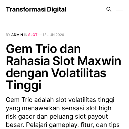
Transformasi Digital
BY
ADMIN
IN
SLOT
—
13 JUN 2026
Gem Trio dan
Rahasia Slot Maxwin
dengan Volatilitas
Tinggi
Gem Trio adalah slot volatilitas tinggi
yang menawarkan sensasi slot high
risk gacor dan peluang slot payout
besar. Pelajari gameplay, fitur, dan tips