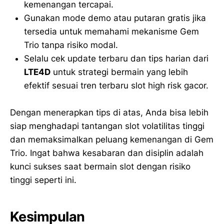
kemenangan tercapai.
Gunakan mode demo atau putaran gratis jika
tersedia untuk memahami mekanisme Gem
Trio tanpa risiko modal.
Selalu cek update terbaru dan tips harian dari
LTE4D
untuk strategi bermain yang lebih
efektif sesuai tren terbaru slot high risk gacor.
Dengan menerapkan tips di atas, Anda bisa lebih
siap menghadapi tantangan slot volatilitas tinggi
dan memaksimalkan peluang kemenangan di Gem
Trio. Ingat bahwa kesabaran dan disiplin adalah
kunci sukses saat bermain slot dengan risiko
tinggi seperti ini.
Kesimpulan