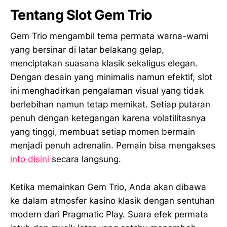
Tentang Slot Gem Trio
Gem Trio mengambil tema permata warna-warni
yang bersinar di latar belakang gelap,
menciptakan suasana klasik sekaligus elegan.
Dengan desain yang minimalis namun efektif, slot
ini menghadirkan pengalaman visual yang tidak
berlebihan namun tetap memikat. Setiap putaran
penuh dengan ketegangan karena volatilitasnya
yang tinggi, membuat setiap momen bermain
menjadi penuh adrenalin. Pemain bisa mengakses
info disini
secara langsung.
Ketika memainkan Gem Trio, Anda akan dibawa
ke dalam atmosfer kasino klasik dengan sentuhan
modern dari Pragmatic Play. Suara efek permata