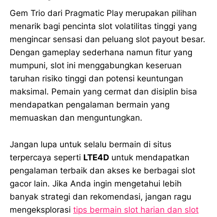
Gem Trio dari Pragmatic Play merupakan pilihan
menarik bagi pencinta slot volatilitas tinggi yang
mengincar sensasi dan peluang slot payout besar.
Dengan gameplay sederhana namun fitur yang
mumpuni, slot ini menggabungkan keseruan
taruhan risiko tinggi dan potensi keuntungan
maksimal. Pemain yang cermat dan disiplin bisa
mendapatkan pengalaman bermain yang
memuaskan dan menguntungkan.
Jangan lupa untuk selalu bermain di situs
terpercaya seperti
LTE4D
untuk mendapatkan
pengalaman terbaik dan akses ke berbagai slot
gacor lain. Jika Anda ingin mengetahui lebih
banyak strategi dan rekomendasi, jangan ragu
mengeksplorasi
tips bermain slot harian dan slot