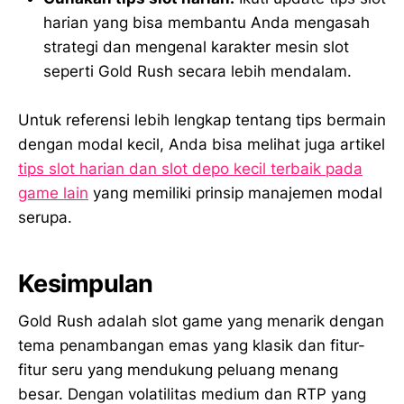
harian yang bisa membantu Anda mengasah
strategi dan mengenal karakter mesin slot
seperti Gold Rush secara lebih mendalam.
Untuk referensi lebih lengkap tentang tips bermain
dengan modal kecil, Anda bisa melihat juga artikel
tips slot harian dan slot depo kecil terbaik pada
game lain
yang memiliki prinsip manajemen modal
serupa.
Kesimpulan
Gold Rush adalah slot game yang menarik dengan
tema penambangan emas yang klasik dan fitur-
fitur seru yang mendukung peluang menang
besar. Dengan volatilitas medium dan RTP yang