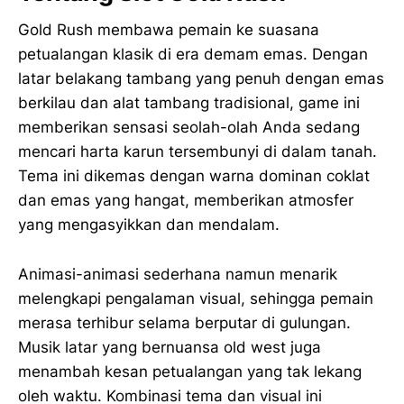
Gold Rush membawa pemain ke suasana
petualangan klasik di era demam emas. Dengan
latar belakang tambang yang penuh dengan emas
berkilau dan alat tambang tradisional, game ini
memberikan sensasi seolah-olah Anda sedang
mencari harta karun tersembunyi di dalam tanah.
Tema ini dikemas dengan warna dominan coklat
dan emas yang hangat, memberikan atmosfer
yang mengasyikkan dan mendalam.
Animasi-animasi sederhana namun menarik
melengkapi pengalaman visual, sehingga pemain
merasa terhibur selama berputar di gulungan.
Musik latar yang bernuansa old west juga
menambah kesan petualangan yang tak lekang
oleh waktu. Kombinasi tema dan visual ini