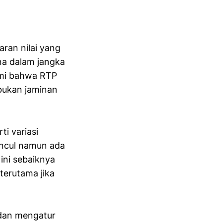
ran nilai yang
na dalam jangka
ami bahwa RTP
 bukan jaminan
ti variasi
uncul namun ada
ini sebaiknya
terutama jika
 dan mengatur