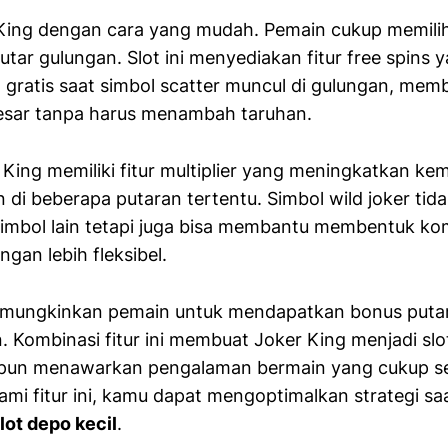
King dengan cara yang mudah. Pemain cukup memilih
ar gulungan. Slot ini menyediakan fitur free spins y
gratis saat simbol scatter muncul di gulungan, mem
esar tanpa harus menambah taruhan.
er King memiliki fitur multiplier yang meningkatkan k
n di beberapa putaran tertentu. Simbol wild joker tid
imbol lain tetapi juga bisa membantu membentuk ko
an lebih fleksibel.
memungkinkan pemain untuk mendapatkan bonus puta
Kombinasi fitur ini membuat Joker King menjadi slo
ipun menawarkan pengalaman bermain yang cukup s
 fitur ini, kamu dapat mengoptimalkan strategi sa
lot depo kecil
.