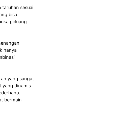
 taruhan sesuai
ang bisa
buka peluang
emenangan
ak hanya
mbinasi
ran yang sangat
t yang dinamis
ederhana.
at bermain