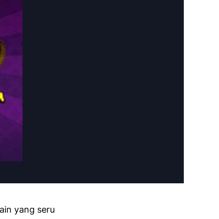
ain yang seru