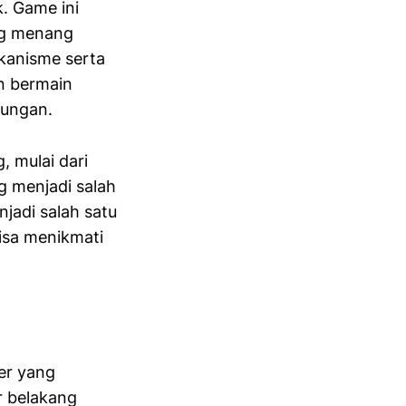
. Game ini
ng menang
kanisme serta
in bermain
ungan.
, mulai dari
 menjadi salah
jadi salah satu
isa menikmati
er yang
r belakang