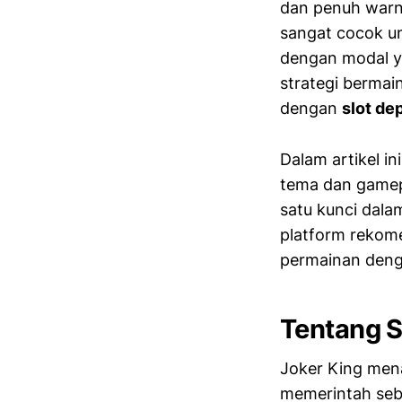
dan penuh warna
sangat cocok u
dengan modal y
strategi bermai
dengan
slot de
Dalam artikel i
tema dan gamep
satu kunci dala
platform rekom
permainan den
Tentang S
Joker King men
memerintah seba