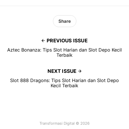
Share
PREVIOUS ISSUE
Aztec Bonanza: Tips Slot Harian dan Slot Depo Kecil
Terbaik
NEXT ISSUE
Slot 888 Dragons: Tips Slot Harian dan Slot Depo
Kecil Terbaik
Transformasi Digital © 2026