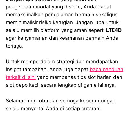
pengelolaan modal yang disiplin, Anda dapat
memaksimalkan pengalaman bermain sekaligus
meminimalisir risiko kerugian. Jangan lupa untuk
selalu memilih platform yang aman seperti
LTE4D
agar kenyamanan dan keamanan bermain Anda
terjaga.
Untuk memperdalam strategi dan mendapatkan
insight tambahan, Anda juga dapat
baca panduan
terkait di sini
yang membahas tips slot harian dan
slot depo kecil secara lengkap di game lainnya.
Selamat mencoba dan semoga keberuntungan
selalu menyertai Anda di setiap putaran!