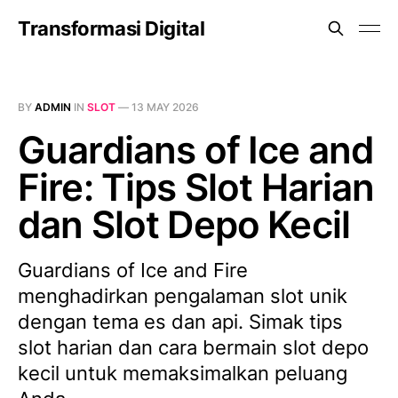
Transformasi Digital
BY
ADMIN
IN
SLOT
—
13 MAY 2026
Guardians of Ice and
Fire: Tips Slot Harian
dan Slot Depo Kecil
Guardians of Ice and Fire
menghadirkan pengalaman slot unik
dengan tema es dan api. Simak tips
slot harian dan cara bermain slot depo
kecil untuk memaksimalkan peluang