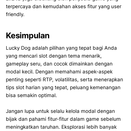
terpercaya dan kemudahan akses fitur yang user
friendly.
Kesimpulan
Lucky Dog adalah pilihan yang tepat bagi Anda
yang mencari slot dengan tema menarik,
gameplay seru, dan cocok dimainkan dengan
modal kecil. Dengan memahami aspek-aspek
penting seperti RTP, volatilitas, serta menerapkan
tips slot harian yang tepat, peluang kemenangan
bisa semakin optimal.
Jangan lupa untuk selalu kelola modal dengan
bijak dan pahami fitur-fitur dalam game sebelum
meningkatkan taruhan. Eksplorasi lebih banyak