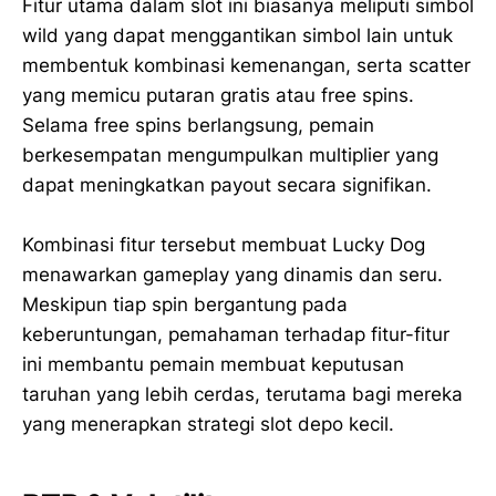
Fitur utama dalam slot ini biasanya meliputi simbol
wild yang dapat menggantikan simbol lain untuk
membentuk kombinasi kemenangan, serta scatter
yang memicu putaran gratis atau free spins.
Selama free spins berlangsung, pemain
berkesempatan mengumpulkan multiplier yang
dapat meningkatkan payout secara signifikan.
Kombinasi fitur tersebut membuat Lucky Dog
menawarkan gameplay yang dinamis dan seru.
Meskipun tiap spin bergantung pada
keberuntungan, pemahaman terhadap fitur-fitur
ini membantu pemain membuat keputusan
taruhan yang lebih cerdas, terutama bagi mereka
yang menerapkan strategi slot depo kecil.