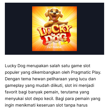
Lucky Dog merupakan salah satu game slot
populer yang dikembangkan oleh Pragmatic Play.
Dengan tema hewan peliharaan yang lucu dan
gameplay yang mudah diikuti, slot ini menjadi
favorit bagi banyak pemain, terutama yang
menyukai slot depo kecil. Bagi para pemain yang
ingin menikmati keseruan slot tanpa harus