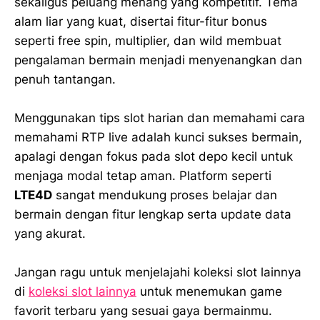
sekaligus peluang menang yang kompetitif. Tema
alam liar yang kuat, disertai fitur-fitur bonus
seperti free spin, multiplier, dan wild membuat
pengalaman bermain menjadi menyenangkan dan
penuh tantangan.
Menggunakan tips slot harian dan memahami cara
memahami RTP live adalah kunci sukses bermain,
apalagi dengan fokus pada slot depo kecil untuk
menjaga modal tetap aman. Platform seperti
LTE4D
sangat mendukung proses belajar dan
bermain dengan fitur lengkap serta update data
yang akurat.
Jangan ragu untuk menjelajahi koleksi slot lainnya
di
koleksi slot lainnya
untuk menemukan game
favorit terbaru yang sesuai gaya bermainmu.