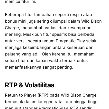
memicu fitur ini.
Beberapa fitur tambahan seperti respin atau
bonus mini juga sering dijumpai dalam Wild Bison
Charge, menambah variasi dan kesempatan
menang. Meskipun fitur spesifik bisa berbeda
antar versi, secara umum Pragmatic Play selalu
menjaga keseimbangan antara keseruan dan
peluang yang adil. Oleh karena itu, memahami
setiap fitur dan kapan waktu terbaik untuk
memanfaatkannya sangat penting.
RTP & Volatilitas
Return to Player (RTP) pada Wild Bison Charge
termasuk dalam kategori rata-rata hingga tinggi
menurut standar Pragmatic Play. RTP sendiri