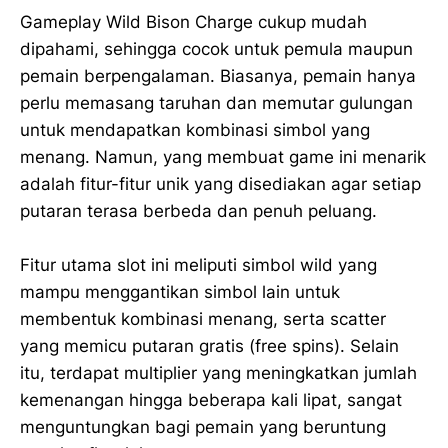
Gameplay Wild Bison Charge cukup mudah
dipahami, sehingga cocok untuk pemula maupun
pemain berpengalaman. Biasanya, pemain hanya
perlu memasang taruhan dan memutar gulungan
untuk mendapatkan kombinasi simbol yang
menang. Namun, yang membuat game ini menarik
adalah fitur-fitur unik yang disediakan agar setiap
putaran terasa berbeda dan penuh peluang.
Fitur utama slot ini meliputi simbol wild yang
mampu menggantikan simbol lain untuk
membentuk kombinasi menang, serta scatter
yang memicu putaran gratis (free spins). Selain
itu, terdapat multiplier yang meningkatkan jumlah
kemenangan hingga beberapa kali lipat, sangat
menguntungkan bagi pemain yang beruntung