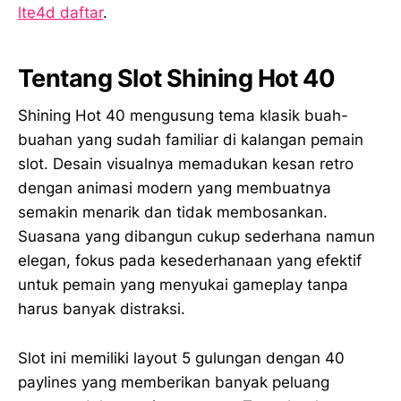
lte4d daftar
.
Tentang Slot Shining Hot 40
Shining Hot 40 mengusung tema klasik buah-
buahan yang sudah familiar di kalangan pemain
slot. Desain visualnya memadukan kesan retro
dengan animasi modern yang membuatnya
semakin menarik dan tidak membosankan.
Suasana yang dibangun cukup sederhana namun
elegan, fokus pada kesederhanaan yang efektif
untuk pemain yang menyukai gameplay tanpa
harus banyak distraksi.
Slot ini memiliki layout 5 gulungan dengan 40
paylines yang memberikan banyak peluang