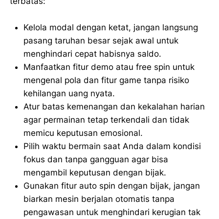
terbatas:
Kelola modal dengan ketat, jangan langsung
pasang taruhan besar sejak awal untuk
menghindari cepat habisnya saldo.
Manfaatkan fitur demo atau free spin untuk
mengenal pola dan fitur game tanpa risiko
kehilangan uang nyata.
Atur batas kemenangan dan kekalahan harian
agar permainan tetap terkendali dan tidak
memicu keputusan emosional.
Pilih waktu bermain saat Anda dalam kondisi
fokus dan tanpa gangguan agar bisa
mengambil keputusan dengan bijak.
Gunakan fitur auto spin dengan bijak, jangan
biarkan mesin berjalan otomatis tanpa
pengawasan untuk menghindari kerugian tak