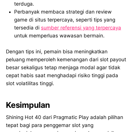
terduga.
Perbanyak membaca strategi dan review
game di situs terpercaya, seperti tips yang
tersedia di
sumber referensi yang terpercaya
untuk memperluas wawasan bermain.
Dengan tips ini, pemain bisa meningkatkan
peluang memperoleh kemenangan dari slot payout
besar sekaligus tetap menjaga modal agar tidak
cepat habis saat menghadapi risiko tinggi pada
slot volatilitas tinggi.
Kesimpulan
Shining Hot 40 dari Pragmatic Play adalah pilihan
tepat bagi para penggemar slot yang