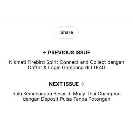
Share
PREVIOUS ISSUE
Nikmati Firebird Spirit Connect and Collect dengan
Daftar & Login Gampang di LTE4D
NEXT ISSUE
Raih Kemenangan Besar di Muay Thai Champion
dengan Deposit Pulsa Tanpa Potongan