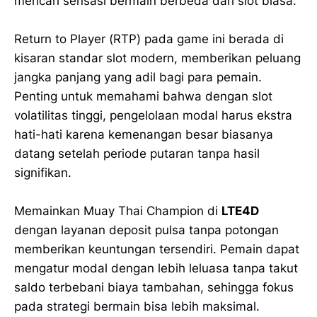
mencari sensasi bermain berbeda dari slot biasa.
Return to Player (RTP) pada game ini berada di
kisaran standar slot modern, memberikan peluang
jangka panjang yang adil bagi para pemain.
Penting untuk memahami bahwa dengan slot
volatilitas tinggi, pengelolaan modal harus ekstra
hati-hati karena kemenangan besar biasanya
datang setelah periode putaran tanpa hasil
signifikan.
Memainkan Muay Thai Champion di
LTE4D
dengan layanan deposit pulsa tanpa potongan
memberikan keuntungan tersendiri. Pemain dapat
mengatur modal dengan lebih leluasa tanpa takut
saldo terbebani biaya tambahan, sehingga fokus
pada strategi bermain bisa lebih maksimal.