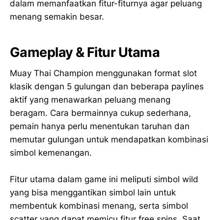
dalam memanfaatkan fitur-fiturnya agar peluang
menang semakin besar.
Gameplay & Fitur Utama
Muay Thai Champion menggunakan format slot
klasik dengan 5 gulungan dan beberapa paylines
aktif yang menawarkan peluang menang
beragam. Cara bermainnya cukup sederhana,
pemain hanya perlu menentukan taruhan dan
memutar gulungan untuk mendapatkan kombinasi
simbol kemenangan.
Fitur utama dalam game ini meliputi simbol wild
yang bisa menggantikan simbol lain untuk
membentuk kombinasi menang, serta simbol
scatter yang dapat memicu fitur free spins. Saat