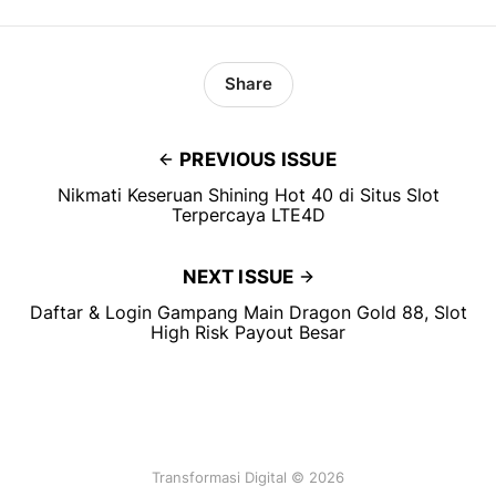
Share
PREVIOUS ISSUE
Nikmati Keseruan Shining Hot 40 di Situs Slot
Terpercaya LTE4D
NEXT ISSUE
Daftar & Login Gampang Main Dragon Gold 88, Slot
High Risk Payout Besar
Transformasi Digital © 2026