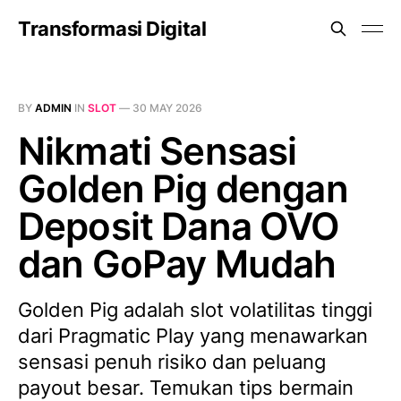
Transformasi Digital
BY
ADMIN
IN
SLOT
—
30 MAY 2026
Nikmati Sensasi
Golden Pig dengan
Deposit Dana OVO
dan GoPay Mudah
Golden Pig adalah slot volatilitas tinggi
dari Pragmatic Play yang menawarkan
sensasi penuh risiko dan peluang
payout besar. Temukan tips bermain