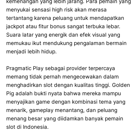
kemenangan yang lebih jarang. Para pemain yang
menyukai sensasi high risk akan merasa
tertantang karena peluang untuk mendapatkan
jackpot atau fitur bonus sangat terbuka lebar.
Suara latar yang energik dan efek visual yang
memukau ikut mendukung pengalaman bermain
menjadi lebih hidup.
Pragmatic Play sebagai provider terpercaya
memang tidak pernah mengecewakan dalam
menghadirkan slot dengan kualitas tinggi. Golden
Pig adalah bukti nyata bahwa mereka mampu
menyajikan game dengan kombinasi tema yang
menarik, gameplay menantang, dan peluang
menang besar yang diidamkan banyak pemain
slot di Indonesia.