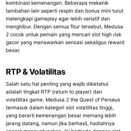
kombinasi kemenangan. Beberapa mekanik
tambahan lain seperti respin dan bonus mini turut
melengkapi gameplay agar lebih variatif dan
menghibur. Dengan semua fitur tersebut, Medusa
2 cocok untuk pemain yang mencari slot high risk
gacor yang menawarkan sensasi sekaligus reward
besar.
RTP & Volatilitas
Salah satu hal penting yang wajib diketahui
adalah tingkat RTP (return to player) dan
volatilitas game. Medusa 2 the Quest of Perseus
termasuk dalam kategori slot volatilitas tinggi,
yang berarti kemenangan besar memang lebih
jarang datang, namun jika berhasil, hadiahnya