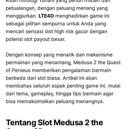
kisah mitologi Yunani yang penuh misteri dan
petualangan, dengan peluang menang yang
menggiurkan.
LTE4D
menghadirkan game ini
sebagai pilihan sempurna untuk Anda yang
mencari sensasi slot high risk gacor dengan
potensi slot payout besar.
Dengan konsep yang menarik dan mekanisme
permainan yang menantang, Medusa 2 the Quest
of Perseus memberikan pengalaman bermain
berbeda dari slot biasa. Artikel ini akan
membahas seluruh aspek penting game ini, mulai
dari tema, gameplay, hingga tips bermain agar
bisa memaksimalkan peluang menangnya.
Tentang Slot Medusa 2 the