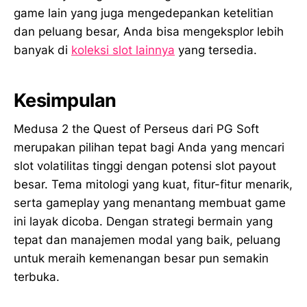
game lain yang juga mengedepankan ketelitian
dan peluang besar, Anda bisa mengeksplor lebih
banyak di
koleksi slot lainnya
yang tersedia.
Kesimpulan
Medusa 2 the Quest of Perseus dari PG Soft
merupakan pilihan tepat bagi Anda yang mencari
slot volatilitas tinggi dengan potensi slot payout
besar. Tema mitologi yang kuat, fitur-fitur menarik,
serta gameplay yang menantang membuat game
ini layak dicoba. Dengan strategi bermain yang
tepat dan manajemen modal yang baik, peluang
untuk meraih kemenangan besar pun semakin
terbuka.