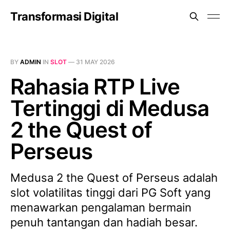
Transformasi Digital
BY
ADMIN
IN
SLOT
—
31 MAY 2026
Rahasia RTP Live
Tertinggi di Medusa
2 the Quest of
Perseus
Medusa 2 the Quest of Perseus adalah
slot volatilitas tinggi dari PG Soft yang
menawarkan pengalaman bermain
penuh tantangan dan hadiah besar.