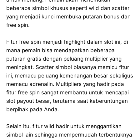
beberapa simbol khusus seperti wild dan scatter
yang menjadi kunci membuka putaran bonus dan
free spin.
Fitur free spin menjadi highlight dalam slot ini, di
mana pemain bisa mendapatkan beberapa
putaran gratis dengan peluang multiplier yang
meningkat. Scatter simbol biasanya memicu fitur
ini, memacu peluang kemenangan besar sekaligus
memacu adrenalin. Multipliers yang hadir pada
fitur free spin sangat membantu untuk mencapai
slot payout besar, terutama saat keberuntungan
berpihak pada Anda.
Selain itu, fitur wild hadir untuk menggantikan
simbol lain sehingga mempermudah terbentuknya