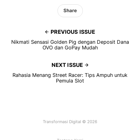
Share
PREVIOUS ISSUE
Nikmati Sensasi Golden Pig dengan Deposit Dana
OVO dan GoPay Mudah
NEXT ISSUE
Rahasia Menang Street Racer: Tips Ampuh untuk
Pemula Slot
Transformasi Digital © 2026