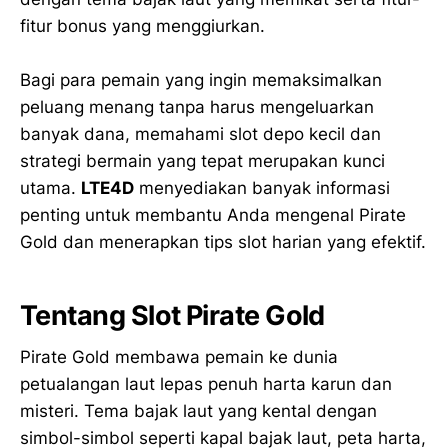
fitur bonus yang menggiurkan.
Bagi para pemain yang ingin memaksimalkan
peluang menang tanpa harus mengeluarkan
banyak dana, memahami slot depo kecil dan
strategi bermain yang tepat merupakan kunci
utama.
LTE4D
menyediakan banyak informasi
penting untuk membantu Anda mengenal Pirate
Gold dan menerapkan tips slot harian yang efektif.
Tentang Slot Pirate Gold
Pirate Gold membawa pemain ke dunia
petualangan laut lepas penuh harta karun dan
misteri. Tema bajak laut yang kental dengan
simbol-simbol seperti kapal bajak laut, peta harta,