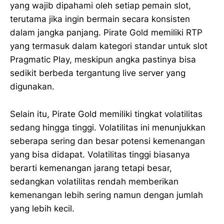
yang wajib dipahami oleh setiap pemain slot,
terutama jika ingin bermain secara konsisten
dalam jangka panjang. Pirate Gold memiliki RTP
yang termasuk dalam kategori standar untuk slot
Pragmatic Play, meskipun angka pastinya bisa
sedikit berbeda tergantung live server yang
digunakan.
Selain itu, Pirate Gold memiliki tingkat volatilitas
sedang hingga tinggi. Volatilitas ini menunjukkan
seberapa sering dan besar potensi kemenangan
yang bisa didapat. Volatilitas tinggi biasanya
berarti kemenangan jarang tetapi besar,
sedangkan volatilitas rendah memberikan
kemenangan lebih sering namun dengan jumlah
yang lebih kecil.