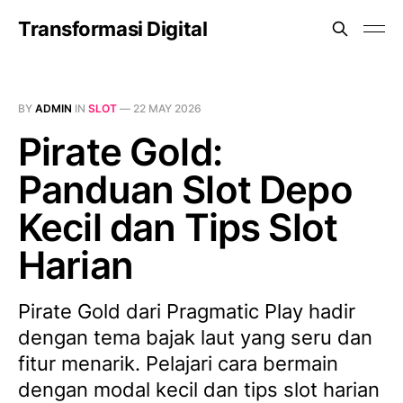
Transformasi Digital
BY
ADMIN
IN
SLOT
—
22 MAY 2026
Pirate Gold:
Panduan Slot Depo
Kecil dan Tips Slot
Harian
Pirate Gold dari Pragmatic Play hadir
dengan tema bajak laut yang seru dan
fitur menarik. Pelajari cara bermain
dengan modal kecil dan tips slot harian