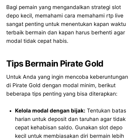
Bagi pemain yang mengandalkan strategi slot
depo kecil, memahami cara memahami rtp live
sangat penting untuk menentukan kapan waktu
terbaik bermain dan kapan harus berhenti agar
modal tidak cepat habis.
Tips Bermain Pirate Gold
Untuk Anda yang ingin mencoba keberuntungan
di Pirate Gold dengan modal minim, berikut
beberapa tips penting yang bisa diterapkan:
Kelola modal dengan bijak:
Tentukan batas
harian untuk deposit dan taruhan agar tidak
cepat kehabisan saldo. Gunakan slot depo
kecil untuk membiasakan diri bermain lebih