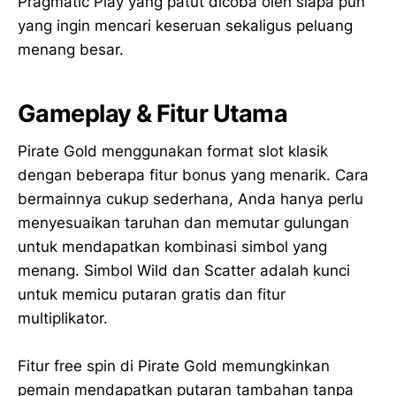
Pragmatic Play yang patut dicoba oleh siapa pun
yang ingin mencari keseruan sekaligus peluang
menang besar.
Gameplay & Fitur Utama
Pirate Gold menggunakan format slot klasik
dengan beberapa fitur bonus yang menarik. Cara
bermainnya cukup sederhana, Anda hanya perlu
menyesuaikan taruhan dan memutar gulungan
untuk mendapatkan kombinasi simbol yang
menang. Simbol Wild dan Scatter adalah kunci
untuk memicu putaran gratis dan fitur
multiplikator.
Fitur free spin di Pirate Gold memungkinkan
pemain mendapatkan putaran tambahan tanpa