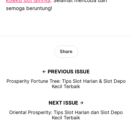
koleksi slot lainnya
. Selamat mencoba dan
semoga beruntung!
Share
PREVIOUS ISSUE
Prosperity Fortune Tree: Tips Slot Harian & Slot Depo
Kecil Terbaik
NEXT ISSUE
Oriental Prosperity: Tips Slot Harian dan Slot Depo
Kecil Terbaik