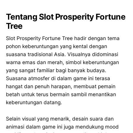
Tentang Slot Prosperity Fortune
Tree
Slot Prosperity Fortune Tree hadir dengan tema
pohon keberuntungan yang kental dengan
suasana tradisional Asia. Visualnya didominasi
warna emas dan merah, simbol keberuntungan
yang sangat familiar bagi banyak budaya.
Suasana atmosfer di dalam game ini terasa
hangat dan penuh harapan, membuat pemain
betah untuk terus bermain sambil menantikan
keberuntungan datang.
Selain visual yang menarik, desain suara dan
animasi dalam game ini juga mendukung mood