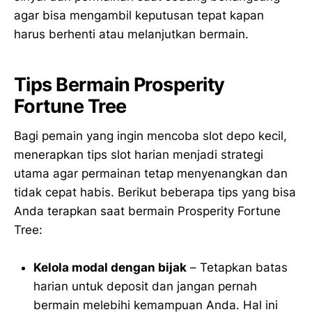
agar bisa mengambil keputusan tepat kapan
harus berhenti atau melanjutkan bermain.
Tips Bermain Prosperity
Fortune Tree
Bagi pemain yang ingin mencoba slot depo kecil,
menerapkan tips slot harian menjadi strategi
utama agar permainan tetap menyenangkan dan
tidak cepat habis. Berikut beberapa tips yang bisa
Anda terapkan saat bermain Prosperity Fortune
Tree:
Kelola modal dengan bijak
– Tetapkan batas
harian untuk deposit dan jangan pernah
bermain melebihi kemampuan Anda. Hal ini