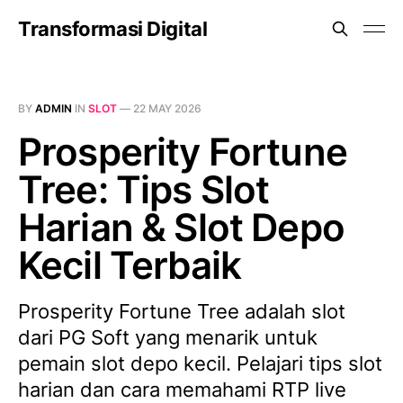
Transformasi Digital
BY
ADMIN
IN
SLOT
—
22 MAY 2026
Prosperity Fortune
Tree: Tips Slot
Harian & Slot Depo
Kecil Terbaik
Prosperity Fortune Tree adalah slot
dari PG Soft yang menarik untuk
pemain slot depo kecil. Pelajari tips slot
harian dan cara memahami RTP live