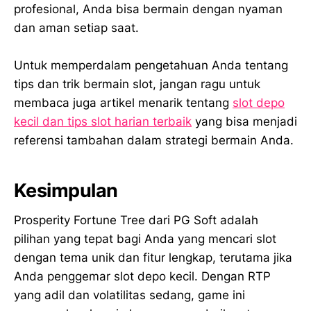
profesional, Anda bisa bermain dengan nyaman
dan aman setiap saat.
Untuk memperdalam pengetahuan Anda tentang
tips dan trik bermain slot, jangan ragu untuk
membaca juga artikel menarik tentang
slot depo
kecil dan tips slot harian terbaik
yang bisa menjadi
referensi tambahan dalam strategi bermain Anda.
Kesimpulan
Prosperity Fortune Tree dari PG Soft adalah
pilihan yang tepat bagi Anda yang mencari slot
dengan tema unik dan fitur lengkap, terutama jika
Anda penggemar slot depo kecil. Dengan RTP
yang adil dan volatilitas sedang, game ini