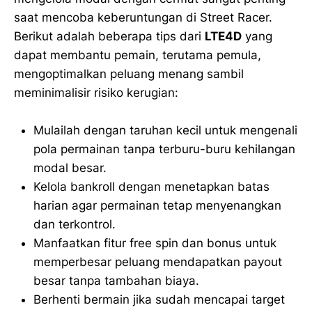
saat mencoba keberuntungan di Street Racer.
Berikut adalah beberapa tips dari
LTE4D
yang
dapat membantu pemain, terutama pemula,
mengoptimalkan peluang menang sambil
meminimalisir risiko kerugian:
Mulailah dengan taruhan kecil untuk mengenali
pola permainan tanpa terburu-buru kehilangan
modal besar.
Kelola bankroll dengan menetapkan batas
harian agar permainan tetap menyenangkan
dan terkontrol.
Manfaatkan fitur free spin dan bonus untuk
memperbesar peluang mendapatkan payout
besar tanpa tambahan biaya.
Berhenti bermain jika sudah mencapai target