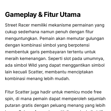
Gameplay & Fitur Utama
Street Racer memiliki mekanisme permainan yang
cukup sederhana namun penuh dengan fitur
menguntungkan. Pemain akan memutar gulungan
dengan kombinasi simbol yang berpotensi
membentuk garis pembayaran tertentu untuk
meraih kemenangan. Seperti slot pada umumnya,
ada simbol Wild yang dapat menggantikan simbol
lain kecuali Scatter, membantu menciptakan
kombinasi menang lebih mudah.
Fitur Scatter juga hadir untuk memicu mode free
spin, di mana pemain dapat memperoleh sejumlah
putaran gratis dengan peluang menang yang lebih