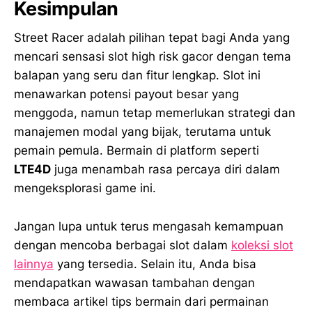
Kesimpulan
Street Racer adalah pilihan tepat bagi Anda yang
mencari sensasi slot high risk gacor dengan tema
balapan yang seru dan fitur lengkap. Slot ini
menawarkan potensi payout besar yang
menggoda, namun tetap memerlukan strategi dan
manajemen modal yang bijak, terutama untuk
pemain pemula. Bermain di platform seperti
LTE4D
juga menambah rasa percaya diri dalam
mengeksplorasi game ini.
Jangan lupa untuk terus mengasah kemampuan
dengan mencoba berbagai slot dalam
koleksi slot
lainnya
yang tersedia. Selain itu, Anda bisa
mendapatkan wawasan tambahan dengan
membaca artikel tips bermain dari permainan