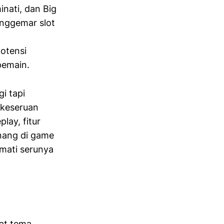
inati, dan Big
enggemar slot
otensi
pemain.
i tapi
 keseruan
lay, fitur
nang di game
mati serunya
at tema