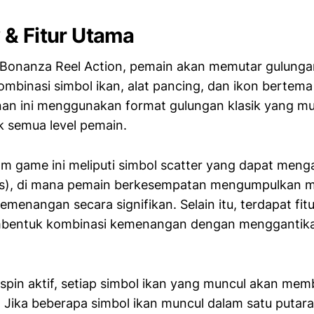
& Fitur Utama
 Bonanza Reel Action, pemain akan memutar gulunga
mbinasi simbol ikan, alat pancing, dan ikon berte
inan ini menggunakan format gulungan klasik yang m
 semua level pemain.
am game ini meliputi simbol scatter yang dapat meng
ins), di mana pemain berkesempatan mengumpulkan mu
menangan secara signifikan. Selain itu, terdapat fitu
ntuk kombinasi kemenangan dengan menggantikan 
e spin aktif, setiap simbol ikan yang muncul akan mem
. Jika beberapa simbol ikan muncul dalam satu putara