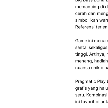
memancing di d
cerah dan meng
simbol ikan war
Referensi terle
Game ini menam
santai sekaligus
tinggi. Artinya,
menang, hadiah
nuansa unik dib
Pragmatic Play 
grafis yang ha
seru. Kombinasi
ini favorit di a