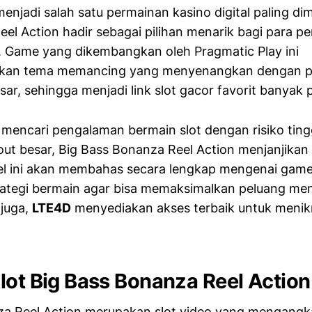
 menjadi salah satu permainan kasino digital paling dim
el Action hadir sebagai pilihan menarik bagi para p
ggi. Game yang dikembangkan oleh Pragmatic Play ini
kan tema memancing yang menyenangkan dengan p
r, sehingga menjadi link slot gacor favorit banyak 
mencari pengalaman bermain slot dengan risiko tingg
ut besar, Big Bass Bonanza Reel Action menjanjikan
ikel ini akan membahas secara lengkap mengenai gamep
trategi bermain agar bisa memaksimalkan peluang me
 juga,
LTE4D
menyediakan akses terbaik untuk menik
lot Big Bass Bonanza Reel Action
za Reel Action merupakan slot video yang mengangk