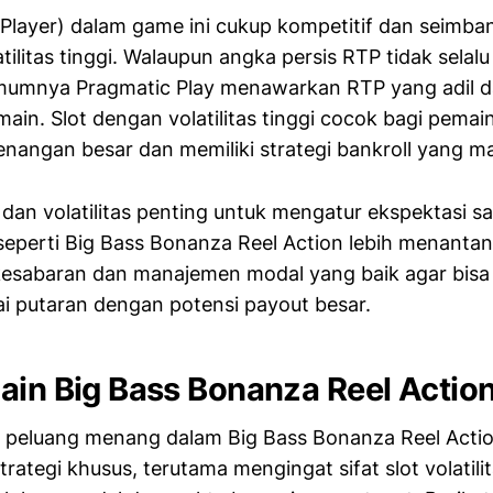
Player) dalam game ini cukup kompetitif dan seimban
atilitas tinggi. Walaupun angka persis RTP tidak sela
umumnya Pragmatic Play menawarkan RTP yang adil d
ain. Slot dengan volatilitas tinggi cocok bagi pemai
angan besar dan memiliki strategi bankroll yang m
n volatilitas penting untuk mengatur ekspektasi sa
 seperti Big Bass Bonanza Reel Action lebih menanta
sabaran dan manajemen modal yang baik agar bisa
i putaran dengan potensi payout besar.
ain Big Bass Bonanza Reel Actio
peluang menang dalam Big Bass Bonanza Reel Acti
ategi khusus, terutama mengingat sifat slot volatilit