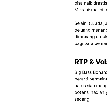
bisa naik drast
Mekanisme ini 
Selain itu, ada
peluang menang 
dirancang untu
bagi para pemai
RTP & Vola
Big Bass Bonanz
berarti permain
harus siap men
potensi hadiah y
sedang.