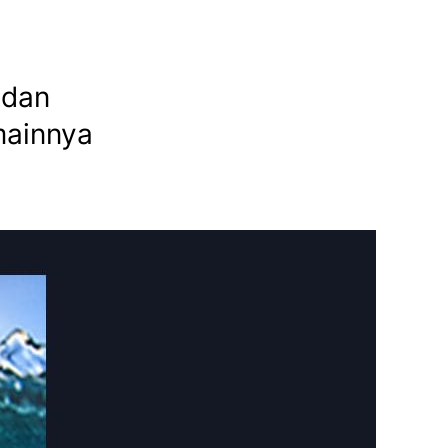
 dan
mainnya