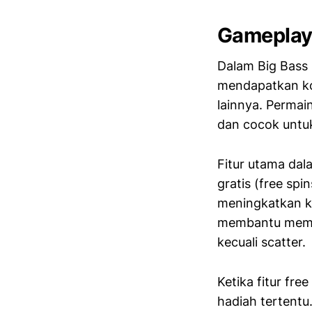
Gameplay 
Dalam Big Bass
mendapatkan ko
lainnya. Perma
dan cocok untuk
Fitur utama dal
gratis (free sp
meningkatkan ke
membantu membe
kecuali scatter.
Ketika fitur fre
hadiah tertentu