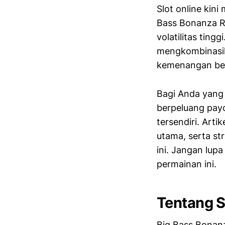
Slot online kini
Bass Bonanza Re
volatilitas tin
mengkombinasi
kemenangan besa
Bagi Anda yang 
berpeluang payo
tersendiri. Art
utama, serta s
ini. Jangan lupa
permainan ini.
Tentang S
Big Bass Bonan