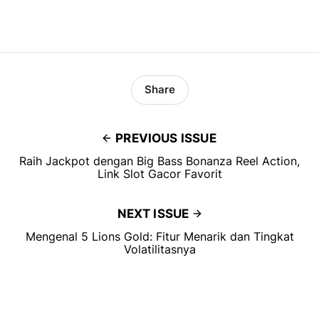
Share
PREVIOUS ISSUE
Raih Jackpot dengan Big Bass Bonanza Reel Action,
Link Slot Gacor Favorit
NEXT ISSUE
Mengenal 5 Lions Gold: Fitur Menarik dan Tingkat
Volatilitasnya