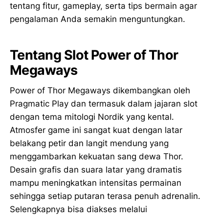
tentang fitur, gameplay, serta tips bermain agar
pengalaman Anda semakin menguntungkan.
Tentang Slot Power of Thor
Megaways
Power of Thor Megaways dikembangkan oleh
Pragmatic Play dan termasuk dalam jajaran slot
dengan tema mitologi Nordik yang kental.
Atmosfer game ini sangat kuat dengan latar
belakang petir dan langit mendung yang
menggambarkan kekuatan sang dewa Thor.
Desain grafis dan suara latar yang dramatis
mampu meningkatkan intensitas permainan
sehingga setiap putaran terasa penuh adrenalin.
Selengkapnya bisa diakses melalui