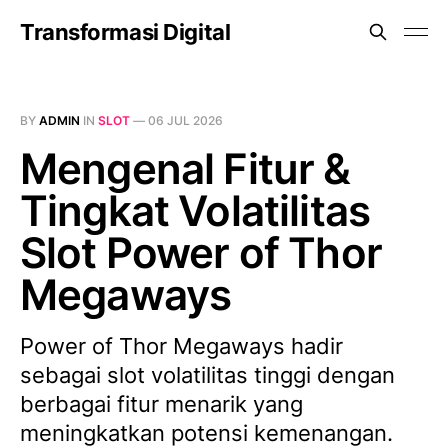
Transformasi Digital
BY
ADMIN
IN
SLOT
—
06 JUL 2026
Mengenal Fitur &
Tingkat Volatilitas
Slot Power of Thor
Megaways
Power of Thor Megaways hadir
sebagai slot volatilitas tinggi dengan
berbagai fitur menarik yang
meningkatkan potensi kemenangan.