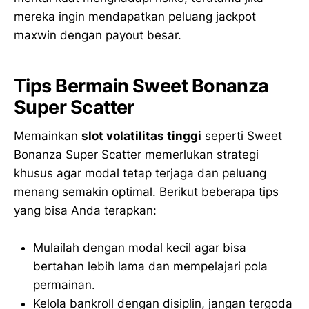
mereka ingin mendapatkan peluang jackpot
maxwin dengan payout besar.
Tips Bermain Sweet Bonanza
Super Scatter
Memainkan
slot volatilitas tinggi
seperti Sweet
Bonanza Super Scatter memerlukan strategi
khusus agar modal tetap terjaga dan peluang
menang semakin optimal. Berikut beberapa tips
yang bisa Anda terapkan:
Mulailah dengan modal kecil agar bisa
bertahan lebih lama dan mempelajari pola
permainan.
Kelola bankroll dengan disiplin, jangan tergoda