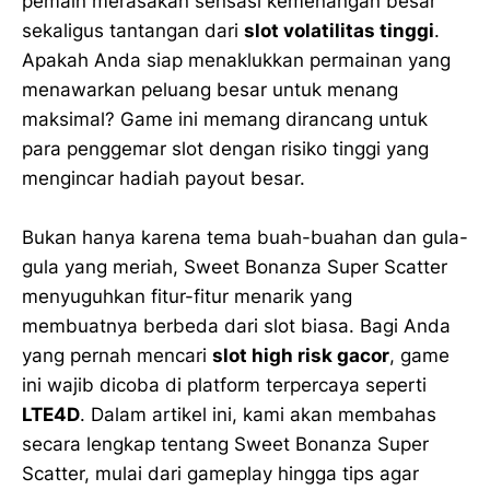
pemain merasakan sensasi kemenangan besar
sekaligus tantangan dari
slot volatilitas tinggi
.
Apakah Anda siap menaklukkan permainan yang
menawarkan peluang besar untuk menang
maksimal? Game ini memang dirancang untuk
para penggemar slot dengan risiko tinggi yang
mengincar hadiah payout besar.
Bukan hanya karena tema buah-buahan dan gula-
gula yang meriah, Sweet Bonanza Super Scatter
menyuguhkan fitur-fitur menarik yang
membuatnya berbeda dari slot biasa. Bagi Anda
yang pernah mencari
slot high risk gacor
, game
ini wajib dicoba di platform terpercaya seperti
LTE4D
. Dalam artikel ini, kami akan membahas
secara lengkap tentang Sweet Bonanza Super
Scatter, mulai dari gameplay hingga tips agar