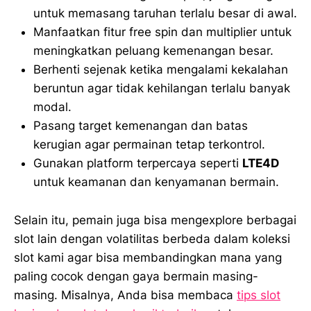
untuk memasang taruhan terlalu besar di awal.
Manfaatkan fitur free spin dan multiplier untuk
meningkatkan peluang kemenangan besar.
Berhenti sejenak ketika mengalami kekalahan
beruntun agar tidak kehilangan terlalu banyak
modal.
Pasang target kemenangan dan batas
kerugian agar permainan tetap terkontrol.
Gunakan platform terpercaya seperti
LTE4D
untuk keamanan dan kenyamanan bermain.
Selain itu, pemain juga bisa mengexplore berbagai
slot lain dengan volatilitas berbeda dalam koleksi
slot kami agar bisa membandingkan mana yang
paling cocok dengan gaya bermain masing-
masing. Misalnya, Anda bisa membaca
tips slot