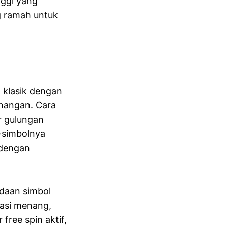
inggi yang
g ramah untuk
 klasik dengan
nangan. Cara
r gulungan
-simbolnya
 dengan
adaan simbol
asi menang,
free spin aktif,