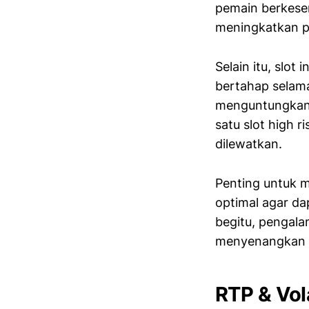
pemain berkese
meningkatkan p
Selain itu, slot
bertahap selama
menguntungkan. 
satu slot high 
dilewatkan.
Penting untuk m
optimal agar d
begitu, pengal
menyenangkan t
RTP & Vola