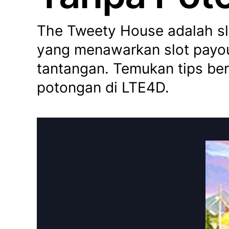
The Tweety House adalah slo
yang menawarkan slot payou
tantangan. Temukan tips ber
potongan di LTE4D.