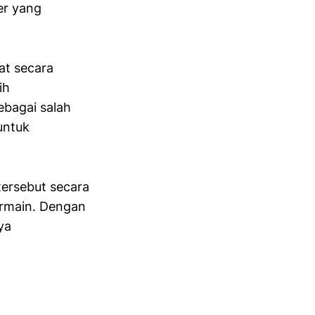
er yang
kat secara
ih
ebagai salah
untuk
tersebut secara
ermain. Dengan
ya