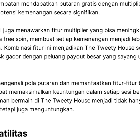
mpatan mendapatkan putaran gratis dengan multipli
otensi kemenangan secara signifikan.
 ini juga menawarkan fitur multiplier yang bisa mening
 free spin, membuat setiap kemenangan menjadi leb
Kombinasi fitur ini menjadikan The Tweety House s
risk gacor dengan peluang payout besar yang sayang 
engenali pola putaran dan memanfaatkan fitur-fitur 
apat memaksimalkan keuntungan dalam setiap sesi b
aman bermain di The Tweety House menjadi tidak han
etapi juga menguntungkan.
tilitas