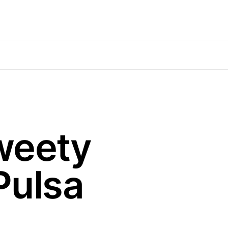
weety
Pulsa