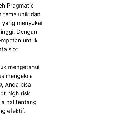
leh Pragmatic
 tema unik dan
n yang menyukai
 tinggi. Dengan
sempatan untuk
a slot.
ntuk mengetahui
s mengelola
D
, Anda bisa
t high risk
la hal tentang
g efektif.