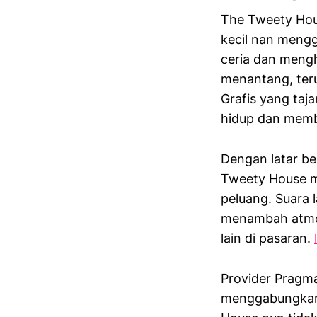
The Tweety Hou
kecil nan meng
ceria dan mengh
menantang, teru
Grafis yang ta
hidup dan membu
Dengan latar b
Tweety House m
peluang. Suara l
menambah atmos
lain di pasaran.
Provider Pragm
menggabungkan 