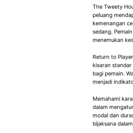
The Tweety House
peluang menda
kemenangan cend
sedang. Pemain 
menemukan kese
Return to Playe
kisaran standar
bagi pemain. Wa
menjadi indikat
Memahami karak
dalam mengatur 
modal dan duras
bijaksana dalam