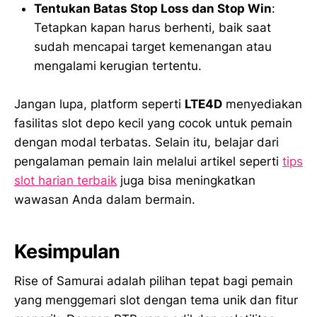
Tentukan Batas Stop Loss dan Stop Win
:
Tetapkan kapan harus berhenti, baik saat
sudah mencapai target kemenangan atau
mengalami kerugian tertentu.
Jangan lupa, platform seperti
LTE4D
menyediakan
fasilitas slot depo kecil yang cocok untuk pemain
dengan modal terbatas. Selain itu, belajar dari
pengalaman pemain lain melalui artikel seperti
tips
slot harian terbaik
juga bisa meningkatkan
wawasan Anda dalam bermain.
Kesimpulan
Rise of Samurai adalah pilihan tepat bagi pemain
yang menggemari slot dengan tema unik dan fitur