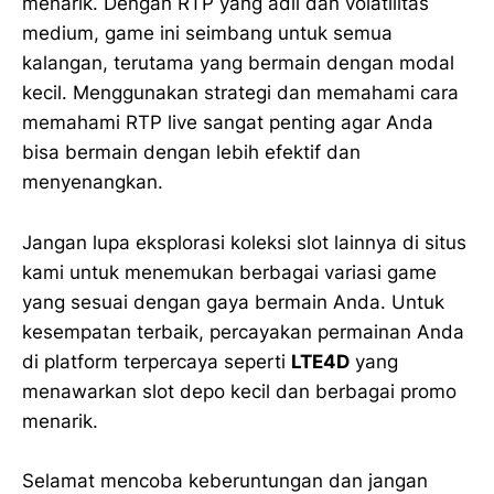
menarik. Dengan RTP yang adil dan volatilitas
medium, game ini seimbang untuk semua
kalangan, terutama yang bermain dengan modal
kecil. Menggunakan strategi dan memahami cara
memahami RTP live sangat penting agar Anda
bisa bermain dengan lebih efektif dan
menyenangkan.
Jangan lupa eksplorasi koleksi slot lainnya di situs
kami untuk menemukan berbagai variasi game
yang sesuai dengan gaya bermain Anda. Untuk
kesempatan terbaik, percayakan permainan Anda
di platform terpercaya seperti
LTE4D
yang
menawarkan slot depo kecil dan berbagai promo
menarik.
Selamat mencoba keberuntungan dan jangan