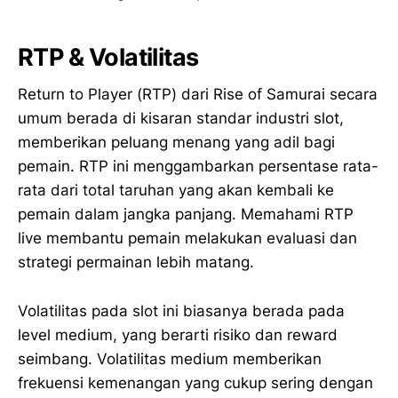
RTP & Volatilitas
Return to Player (RTP) dari Rise of Samurai secara
umum berada di kisaran standar industri slot,
memberikan peluang menang yang adil bagi
pemain. RTP ini menggambarkan persentase rata-
rata dari total taruhan yang akan kembali ke
pemain dalam jangka panjang. Memahami RTP
live membantu pemain melakukan evaluasi dan
strategi permainan lebih matang.
Volatilitas pada slot ini biasanya berada pada
level medium, yang berarti risiko dan reward
seimbang. Volatilitas medium memberikan
frekuensi kemenangan yang cukup sering dengan