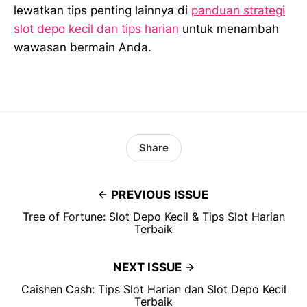
lewatkan tips penting lainnya di
panduan strategi
slot depo kecil dan tips harian
untuk menambah
wawasan bermain Anda.
Share
PREVIOUS ISSUE
Tree of Fortune: Slot Depo Kecil & Tips Slot Harian
Terbaik
NEXT ISSUE
Caishen Cash: Tips Slot Harian dan Slot Depo Kecil
Terbaik