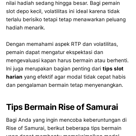
nilai hadiah sedang hingga besar. Bagi pemain
slot depo kecil, volatilitas ini ideal karena tidak
terlalu berisiko tetapi tetap menawarkan peluang
hadiah menarik.
Dengan memahami aspek RTP dan volatilitas,
pemain dapat mengatur ekspektasi dan
mengevaluasi kapan harus bermain atau berhenti.
Ini juga merupakan bagian penting dari
tips slot
harian
yang efektif agar modal tidak cepat habis
dan pengalaman bermain tetap menyenangkan.
Tips Bermain Rise of Samurai
Bagi Anda yang ingin mencoba keberuntungan di
Rise of Samurai, berikut beberapa tips bermain