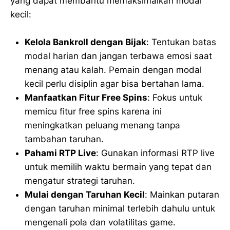
yang dapat membantu memaksimalkan modal
kecil:
Kelola Bankroll dengan Bijak
: Tentukan batas
modal harian dan jangan terbawa emosi saat
menang atau kalah. Pemain dengan modal
kecil perlu disiplin agar bisa bertahan lama.
Manfaatkan Fitur Free Spins
: Fokus untuk
memicu fitur free spins karena ini
meningkatkan peluang menang tanpa
tambahan taruhan.
Pahami RTP Live
: Gunakan informasi RTP live
untuk memilih waktu bermain yang tepat dan
mengatur strategi taruhan.
Mulai dengan Taruhan Kecil
: Mainkan putaran
dengan taruhan minimal terlebih dahulu untuk
mengenali pola dan volatilitas game.