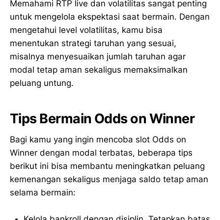
Memahami RTP live dan volatilitas sangat penting
untuk mengelola ekspektasi saat bermain. Dengan
mengetahui level volatilitas, kamu bisa
menentukan strategi taruhan yang sesuai,
misalnya menyesuaikan jumlah taruhan agar
modal tetap aman sekaligus memaksimalkan
peluang untung.
Tips Bermain Odds on Winner
Bagi kamu yang ingin mencoba slot Odds on
Winner dengan modal terbatas, beberapa tips
berikut ini bisa membantu meningkatkan peluang
kemenangan sekaligus menjaga saldo tetap aman
selama bermain:
Kelola bankroll dengan disiplin. Tetapkan batas