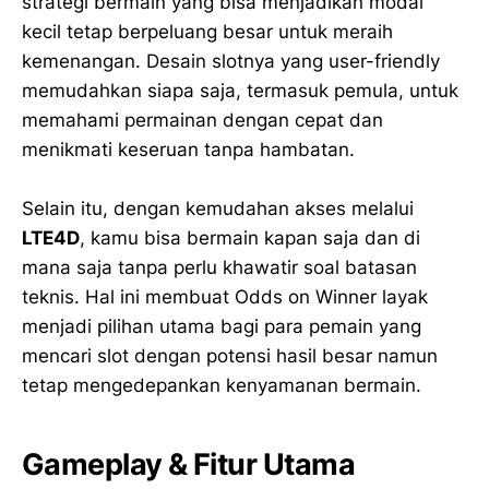
strategi bermain yang bisa menjadikan modal
kecil tetap berpeluang besar untuk meraih
kemenangan. Desain slotnya yang user-friendly
memudahkan siapa saja, termasuk pemula, untuk
memahami permainan dengan cepat dan
menikmati keseruan tanpa hambatan.
Selain itu, dengan kemudahan akses melalui
LTE4D
, kamu bisa bermain kapan saja dan di
mana saja tanpa perlu khawatir soal batasan
teknis. Hal ini membuat Odds on Winner layak
menjadi pilihan utama bagi para pemain yang
mencari slot dengan potensi hasil besar namun
tetap mengedepankan kenyamanan bermain.
Gameplay & Fitur Utama