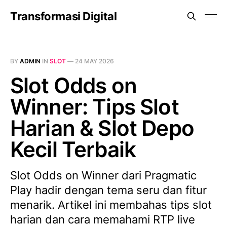
Transformasi Digital
BY
ADMIN
IN
SLOT
—
24 MAY 2026
Slot Odds on
Winner: Tips Slot
Harian & Slot Depo
Kecil Terbaik
Slot Odds on Winner dari Pragmatic
Play hadir dengan tema seru dan fitur
menarik. Artikel ini membahas tips slot
harian dan cara memahami RTP live