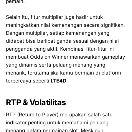
pemain.
Selain itu, fitur multiplier juga hadir untuk
meningkatkan nilai kemenangan secara signifikan.
Dengan multiplier, setiap kemenangan yang
didapat bisa berlipat ganda sesuai dengan nilai
pengganda yang aktif. Kombinasi fitur-fitur ini
membuat Odds on Winner menawarkan gameplay
yang dinamis serta peluang menang yang
menarik, terutama jika kamu bermain di platform
terpercaya seperti
LTE4D
.
RTP & Volatilitas
RTP (Return to Player) merupakan salah satu
indikator penting untuk memahami peluang
menang dalam permainan slot. Meskipun