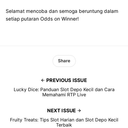
Selamat mencoba dan semoga beruntung dalam
setiap putaran Odds on Winner!
Share
PREVIOUS ISSUE
Lucky Dice: Panduan Slot Depo Kecil dan Cara
Memahami RTP Live
NEXT ISSUE
Fruity Treats: Tips Slot Harian dan Slot Depo Kecil
Terbaik