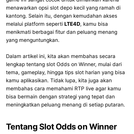
menawarkan opsi slot depo kecil yang ramah di
kantong. Selain itu, dengan kemudahan akses
melalui platform seperti
LTE4D
, kamu bisa
menikmati berbagai fitur dan peluang menang
yang menguntungkan.
Dalam artikel ini, kita akan membahas secara
lengkap tentang slot Odds on Winner, mulai dari
tema, gameplay, hingga tips slot harian yang bisa
kamu aplikasikan. Tidak lupa, kita juga akan
membahas cara memahami RTP live agar kamu
bisa bermain dengan strategi yang tepat dan
meningkatkan peluang menang di setiap putaran.
Tentang Slot Odds on Winner